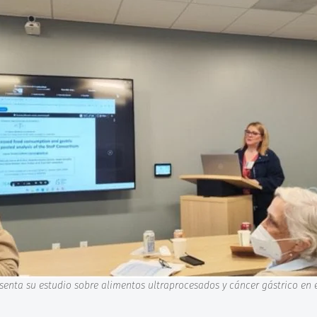
senta su estudio sobre alimentos ultraprocesados y cáncer gástrico en 