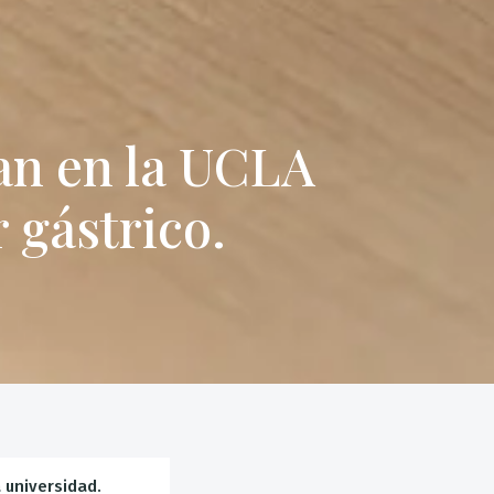
an en la UCLA
 gástrico.
 universidad.